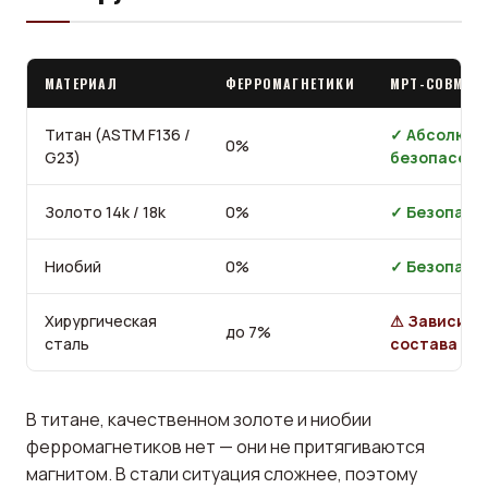
МАТЕРИАЛ
ФЕРРОМАГНЕТИКИ
МРТ-СОВМЕС
Титан (ASTM F136 /
✓ Абсолютн
0%
G23)
безопасен
Золото 14k / 18k
0%
✓ Безопасн
Ниобий
0%
✓ Безопасе
Хирургическая
⚠ Зависит 
до 7%
сталь
состава сп
В титане, качественном золоте и ниобии
ферромагнетиков нет — они не притягиваются
магнитом. В стали ситуация сложнее, поэтому