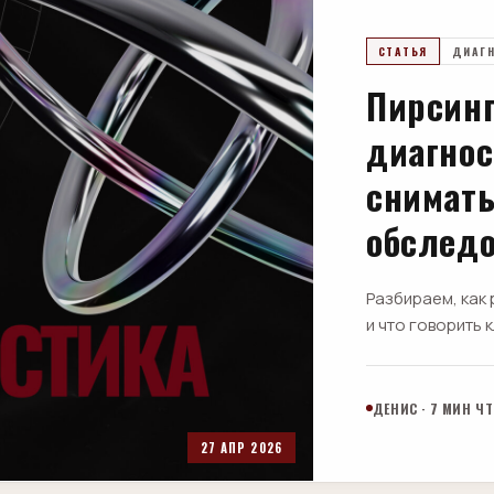
СТАТЬЯ
ДИАГ
Пирсин
диагнос
снимать
обслед
Разбираем, как 
и что говорить
ДЕНИС · 7 МИН Ч
27 АПР 2026