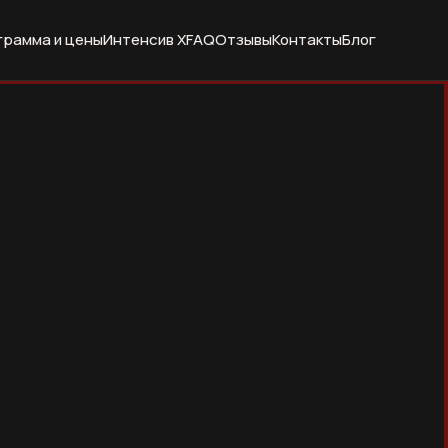
грамма и цены
Интенсив X
FAQ
Отзывы
Контакты
Блог