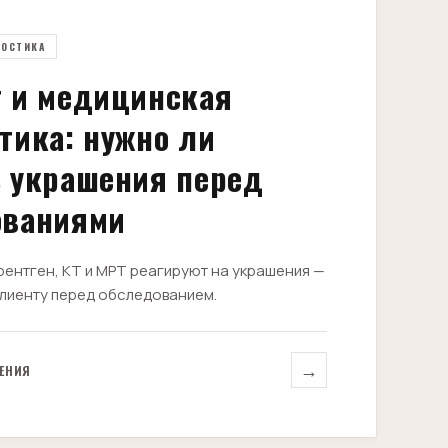
НОСТИКА
г и медицинская
тика: нужно ли
 украшения перед
ованиями
рентген, КТ и МРТ реагируют на украшения —
 клиенту перед обследованием.
→
ТЕНИЯ